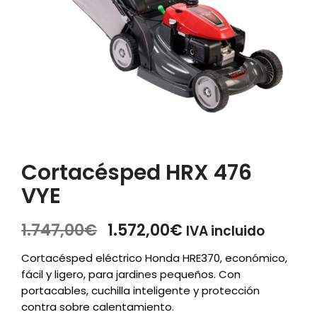
Cortacésped HRX 476
VYE
El
El
1.747,00
€
1.572,00
€
IVA incluido
precio
precio
Cortacésped eléctrico Honda HRE370, económico,
original
actual
fácil y ligero, para jardines pequeños. Con
era:
es:
portacables, cuchilla inteligente y protección
1.747,00€.
1.572,00€.
contra sobre calentamiento.