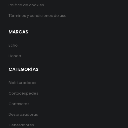
Política de cookies
Términos y condiciones de uso
MARCAS
Echo
Honda
CATEGORÍAS
Biotrituradoras
Cortacéspedes
Cortasetos
Desbrozadoras
Generadores