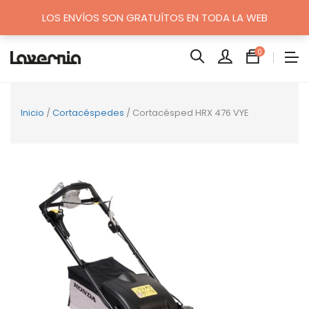
LOS ENVÍOS SON GRATUÍTOS EN TODA LA WEB
0
Inicio
/
Cortacéspedes
/ Cortacésped HRX 476 VYE
SALE!
No
hay
produc
en
el
carrito.