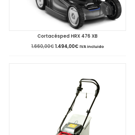
Cortacésped HRX 476 XB
Añadir al carrito
El
El
1.660,00
€
1.494,00
€
IVA incluido
precio
precio
original
actual
era:
es:
1.660,00€.
1.494,00€.