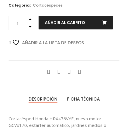
Categoría:
Cortacéspedes
Cortacésped
AÑADIR AL CARRITO
HRX
476
VYE
quantity
AÑADIR A LA LISTA DE DESEOS
DESCRIPCIÓN
FICHA TÉCNICA
Cortacésped Honda HRX476VYE, nuevo motor
GCVx170, estárter automático, jardines medios o