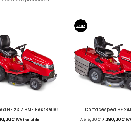
SALE!
d HF 2317 HME BestSeller
Cortacésped HF 24
arrito
Añadir al carrito
El
El
10,00
€
7.515,00
€
7.290,00
€
IVA incluido
IV
precio
pr