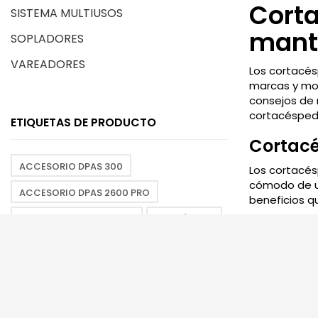
Corta
SISTEMA MULTIUSOS
mant
SOPLADORES
VAREADORES
Los cortacés
marcas y mod
consejos de 
cortacéspede
ETIQUETAS DE PRODUCTO
Cortacé
ACCESORIO DPAS 300
Los cortacés
cómodo de us
ACCESORIO DPAS 2600 PRO
beneficios q
ACCESORIO PAS 2620 ES
BATERÍA 50V
Benefic
BATERÍA 58V
OFERTAS
Ahorro 
eficient
Comodid
más có
Versati