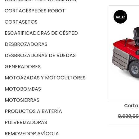
CORTACÉSPEDES ROBOT
SALE!
CORTASETOS
ESCARIFICADORAS DE CÉSPED
DESBROZADORAS
DESBROZADORAS DE RUEDAS
GENERADORES
MOTOAZADAS Y MOTOCULTORES
MOTOBOMBAS
MOTOSIERRAS
Corta
PRODUCTOS A BATERÍA
Añadir al c
8.630,00
PULVERIZADORAS
REMOVEDOR AVÍCOLA