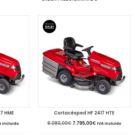
SALE!
17 HME
Cortacésped HF 2417 HTE
Añadir al carrito
El
El
8.080,00
€
7.795,00
€
A incluido
IVA incluido
ecio
precio
precio