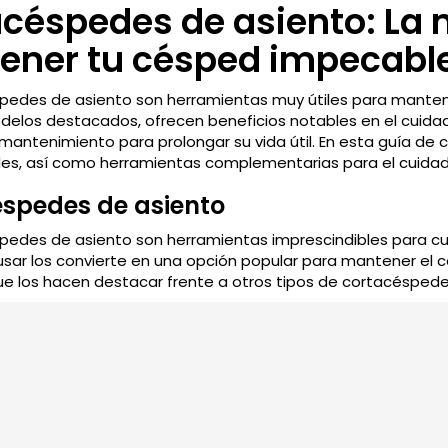
céspedes de asiento: La 
8.630,00€.
8.540,00€.
9.230,00€.
9.
ener tu césped impecabl
pedes de asiento son herramientas muy útiles para manten
elos destacados, ofrecen beneficios notables en el cuidad
mantenimiento para prolongar su vida útil. En esta guía de
s, así como herramientas complementarias para el cuidado
spedes de asiento
pedes de asiento son herramientas imprescindibles para cu
ar los convierte en una opción popular para mantener el 
ue los hacen destacar frente a otros tipos de cortacéspede
ios de los cortacéspedes de asiento
de tiempo y esfuerzo: Gracias a su tamaño y capacidad, pe
e.
ad durante el trabajo: Sentarse en el cortacésped mientras
moda y menos agotadora para el usuario.
lidad de terrenos: Estos cortacéspedes son ideales para ter