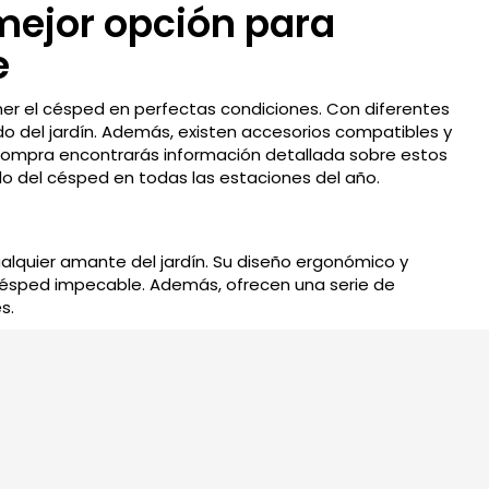
mejor opción para
120,00€.
e
er el césped en perfectas condiciones. Con diferentes
o del jardín. Además, existen accesorios compatibles y
 compra encontrarás información detallada sobre estos
 del césped en todas las estaciones del año.
alquier amante del jardín. Su diseño ergonómico y
césped impecable. Además, ofrecen una serie de
s.
rmiten cubrir grandes áreas de césped de forma rápida y
 se realiza el corte del césped brinda una experiencia
renos extensos, incluso aquellos con pendientes o