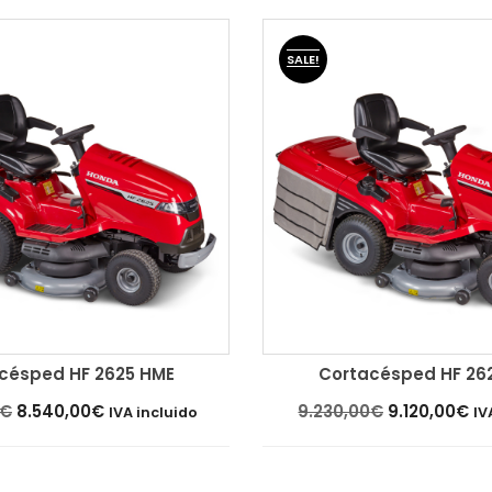
original
ac
era:
es
7.515,00€.
7.
SALE!
césped HF 2625 HME
Cortacésped HF 26
arrito
Añadir al carrito
El
El
El
El
€
8.540,00
€
9.230,00
€
9.120,00
€
IVA incluido
IV
precio
precio
precio
pr
original
actual
original
ac
era:
es:
era:
es